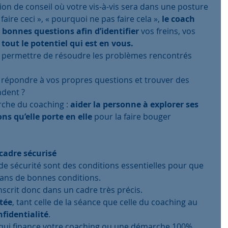
on de conseil où votre vis-à-vis sera dans une posture 
aire ceci », « pourquoi ne pas faire cela », 
le coach 
 bonnes questions afin d’identifier 
vos freins, vos 
 tout le potentiel qui est en vous. 
us permettre de résoudre les problèmes rencontrés 
 répondre à vos propres questions et trouver des 
ndent ?
rche du coaching : 
aider la personne à explorer ses 
ons qu’elle porte en elle
 pour la faire bouger 
cadre sécurisé 
de sécurité sont des conditions essentielles pour que 
ans de bonnes conditions.
scrit donc dans un cadre très précis.
tée
, tant celle de la séance que celle du coaching au 
nfidentialité
.
e qui finance votre coaching ou une démarche 100% 