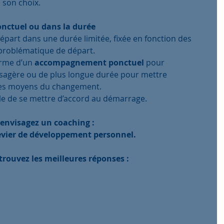
 son choix.
nctuel ou dans la durée 
départ dans une durée limitée, fixée en fonction des 
 problématique de départ.
rme d’un 
accompagnement ponctuel 
pour 
ssagère ou de plus longue durée pour mettre 
les moyens du changement.
elle de se mettre d’accord au démarrage.
 envisagez un coaching : 
 levier de développement personnel. 
trouvez les meilleures réponses :  