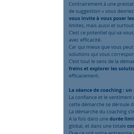
Contrairement à une prestati
de suggestion « vous devriez f
vous invite à vous poser les
limites, mais aussi et surtout
C’est ce potentiel qui va vo
avec efficacité.
Car qui mieux que vous peut
solutions qui vous correspo
C’est tout le sens de la déma
freins et explorer les soluti
efficacement. 
La séance de coaching : un 
La confiance et le sentiment 
cette démarche se déroule d
La démarche du coaching s’in
A la fois dans une 
durée limi
global, et dans une totale 
co
Que ce soit votre entrepris