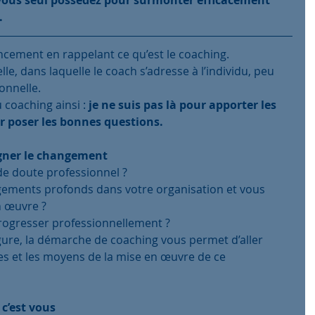
.
ment en rappelant ce qu’est le coaching.
le, dans laquelle le coach s’adresse à l’individu, peu 
onnelle.
 coaching ainsi : 
je ne suis pas là pour apporter les 
 poser les bonnes questions. 
gner le changement
de doute professionnel ?
gements profonds dans votre organisation et vous 
n œuvre ?
rogresser professionnellement ?
igure, la démarche de coaching vous permet d’aller 
s et les moyens de la mise en œuvre de ce 
 c’est vous