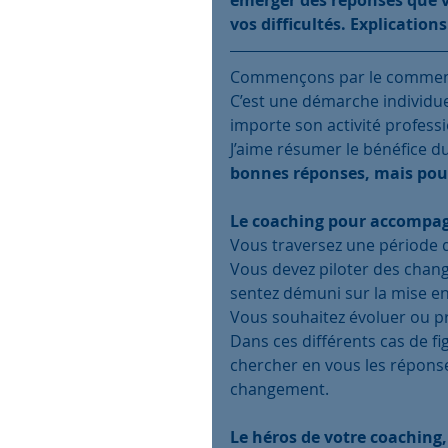
vos difficultés. Explications
Commençons par le commence
C’est une démarche individuel
importe son activité professi
J’aime résumer le bénéfice du
bonnes réponses, mais pour
Le coaching pour accompa
Vous traversez une période 
Vous devez piloter des chan
sentez démuni sur la mise e
Vous souhaitez évoluer ou p
Dans ces différents cas de f
chercher en vous les réponse
changement. 
Le héros de votre coaching,