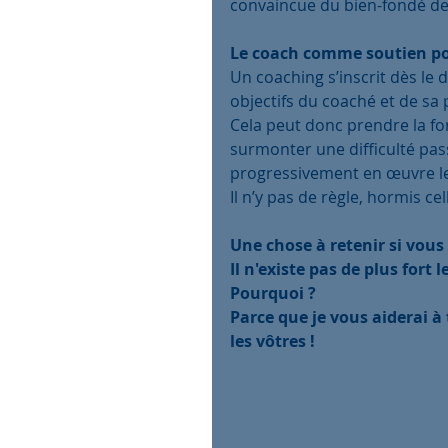
convaincue du bien-fondé de
Le coach comme soutien po
Un coaching s’inscrit dès le 
objectifs du coaché et de sa
Cela peut donc prendre la fo
surmonter une difficulté pa
progressivement en œuvre 
Il n’y pas de règle, hormis c
Une chose à retenir si vous
Il n'existe pas de plus fort
Pourquoi ? 
Parce que je vous aiderai à 
les vôtres !