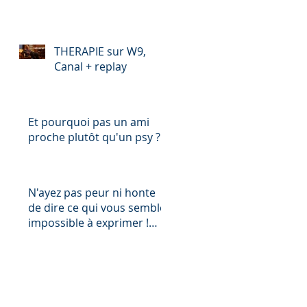
d’ « EN THERAPIE »
(saison 1)
THERAPIE sur W9,
Canal + replay
Et pourquoi pas un ami
proche plutôt qu'un psy ?
N'ayez pas peur ni honte
de dire ce qui vous semble
impossible à exprimer !
Pourquoi ?