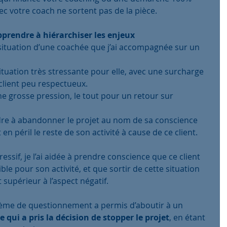
c votre coach ne sortent pas de la pièce. 
rendre à hiérarchiser les enjeux 
 situation d’une coachée que j’ai accompagnée sur un 
ituation très stressante pour elle, avec une surcharge 
client peu respectueux.
une grosse pression, le tout pour un retour sur 
dre à abandonner le projet au nom de sa conscience 
en péril le reste de son activité à cause de ce client. 
sif, je l’ai aidée à prendre conscience que ce client 
ble pour son activité, et que sortir de cette situation 
supérieur à l’aspect négatif.
ystème de questionnement a permis d’aboutir à un 
lle qui a pris la décision de stopper le projet
, en étant 