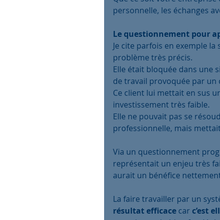
personnelle, les échanges ave
Le questionnement pour app
Je cite parfois en exemple la
problème très précis.
Elle était bloquée dans une s
de travail provoquée par un 
Ce client lui mettait en sus 
investissement très faible.
Elle ne pouvait pas se résou
professionnelle, mais mettait 
Via un questionnement progres
représentait un enjeu très fai
aurait un bénéfice nettement 
La faire travailler par un s
résultat efficace
 car 
c’est e