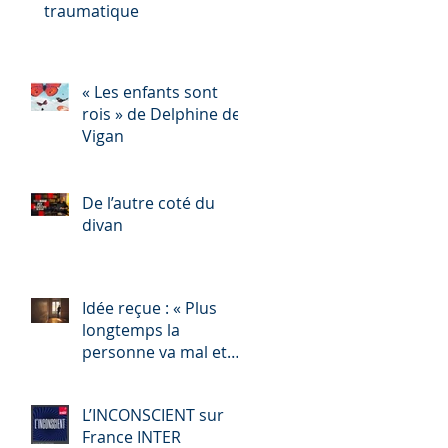
traumatique
« Les enfants sont
rois » de Delphine de
Vigan
De l’autre coté du
divan
Idée reçue : « Plus
longtemps la
personne va mal et
plus vous êtes
contents vous les psy
L’INCONSCIENT sur
! »
France INTER