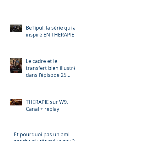
BeTipul, la série qui a
inspiré EN THERAPIE
Le cadre et le
transfert bien illustrés
dans l’épisode 25
d’ « EN THERAPIE »
(saison 1)
THERAPIE sur W9,
Canal + replay
Et pourquoi pas un ami