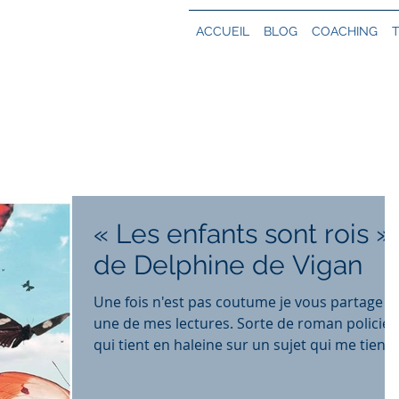
ACCUEIL
BLOG
COACHING
« Les enfants sont rois »
de Delphine de Vigan
Une fois n'est pas coutume je vous partage
une de mes lectures. Sorte de roman policier
qui tient en haleine sur un sujet qui me tient
à...