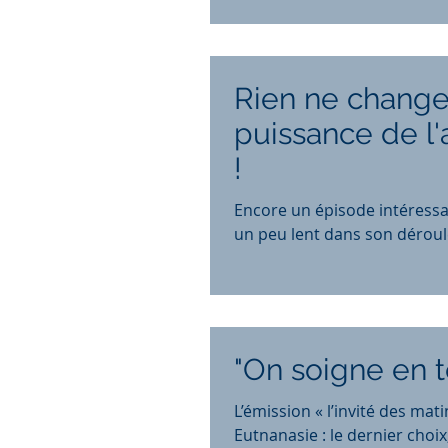
Rien ne change,
puissance de 
!
Encore un épisode intéressan
un peu lent dans son déroulé,
"On soigne en t
L’émission « l’invité des matins « de France Culture du 7 avril 2021 avait p
Eutnanasie : le dernier choix,