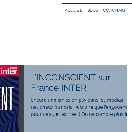
ACCUEIL
BLOG
COACHING
L’INCONSCIENT sur
France INTER
Encore une émission psy dans les médias
nationaux français ! A croire que l’engoueme
pour ce sujet est réel ! On ne compte plus les.