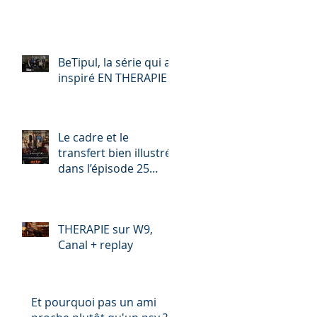
BeTipul, la série qui a
inspiré EN THERAPIE
Le cadre et le
transfert bien illustrés
dans l’épisode 25
d’ « EN THERAPIE »
(saison 1)
e
THERAPIE sur W9,
Canal + replay
Et pourquoi pas un ami