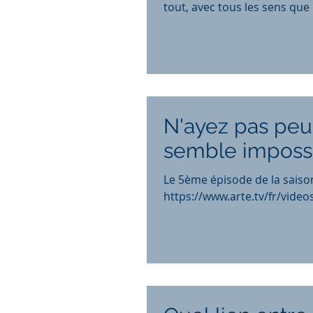
tout, avec tous les sens qu
N'ayez pas peur
semble impossi
Le 5ème épisode de la saison