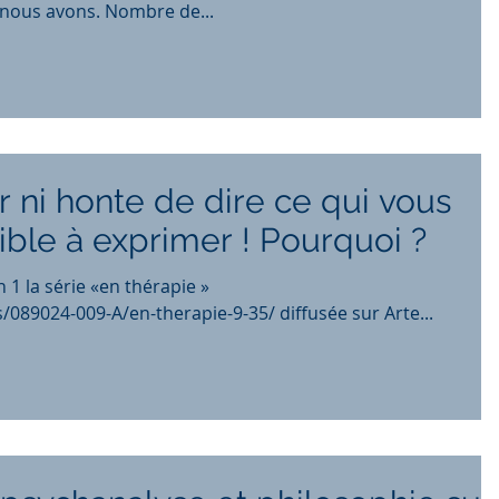
e nous avons. Nombre de...
 ni honte de dire ce qui vous
ble à exprimer ! Pourquoi ?
 1 la série «en thérapie »
https://www.arte.tv/fr/videos/089024-009-A/en-therapie-9-35/ diffusée sur Arte...