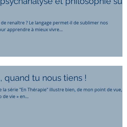
 psychanalyse et philosophie sur
de renaître ? Le langage permet-il de sublimer nos
ur apprendre à mieux vivre...
, quand tu nous tiens !
e la série "En Thérapie" illustre bien, de mon point de vue, c
de vie » en...