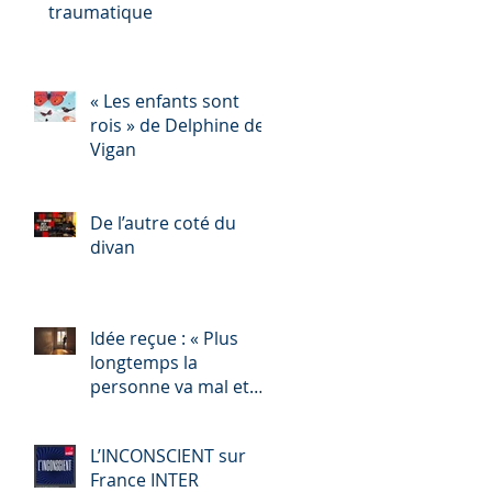
traumatique
« Les enfants sont
rois » de Delphine de
Vigan
De l’autre coté du
divan
Idée reçue : « Plus
longtemps la
personne va mal et
plus vous êtes
contents vous les psy
L’INCONSCIENT sur
! »
France INTER