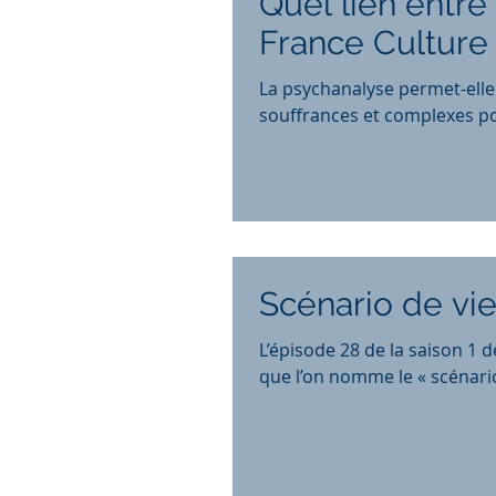
Quel lien entre
France Culture
La psychanalyse permet-elle 
souffrances et complexes po
Scénario de vie
L’épisode 28 de la saison 1 d
que l’on nomme le « scénario 