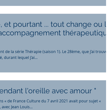
 et pourtant ... tout change ou l
l'accompagnement thérapeutiqu
t de la série Thérapie (saison 1). Le 28ème, que j’ai trouvé
 durant lequel j’ai...
endant l'oreille avec amour "
our sujet «
 avec Jean Louis...